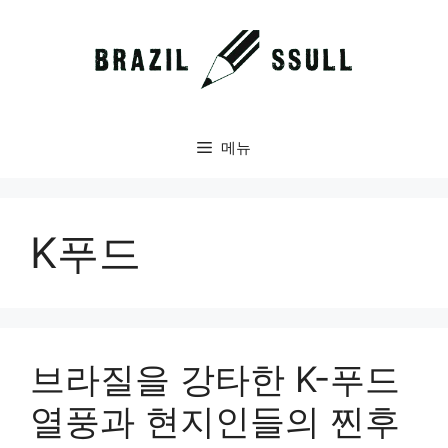
컨
텐
츠
로
건
너
메뉴
뛰
기
K푸드
브라질을 강타한 K-푸드
열풍과 현지인들의 찐후