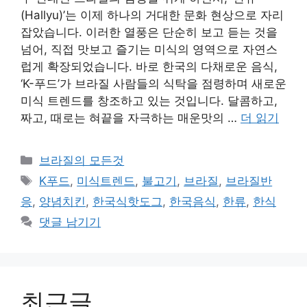
(Hallyu)’는 이제 하나의 거대한 문화 현상으로 자리
잡았습니다. 이러한 열풍은 단순히 보고 듣는 것을
넘어, 직접 맛보고 즐기는 미식의 영역으로 자연스
럽게 확장되었습니다. 바로 한국의 다채로운 음식,
‘K-푸드’가 브라질 사람들의 식탁을 점령하며 새로운
미식 트렌드를 창조하고 있는 것입니다. 달콤하고,
짜고, 때로는 혀끝을 자극하는 매운맛의 …
더 읽기
카
브라질의 모든것
테
태
K푸드
,
미식트렌드
,
불고기
,
브라질
,
브라질반
고
그
응
,
양념치킨
,
한국식핫도그
,
한국음식
,
한류
,
한식
리
댓글 남기기
최근글