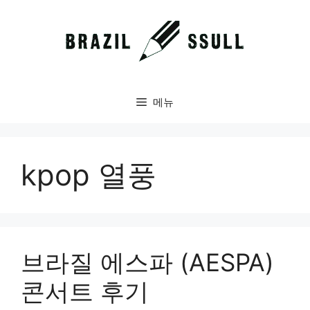
컨
텐
츠
로
건
너
메뉴
뛰
기
kpop 열풍
브라질 에스파 (AESPA)
콘서트 후기