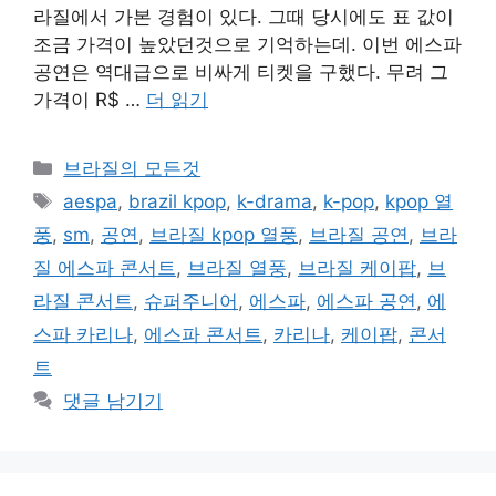
라질에서 가본 경험이 있다. 그때 당시에도 표 값이
조금 가격이 높았던것으로 기억하는데. 이번 에스파
공연은 역대급으로 비싸게 티켓을 구했다. 무려 그
가격이 R$ …
더 읽기
카
브라질의 모든것
테
태
aespa
,
brazil kpop
,
k-drama
,
k-pop
,
kpop 열
고
그
풍
,
sm
,
공연
,
브라질 kpop 열풍
,
브라질 공연
,
브라
리
질 에스파 콘서트
,
브라질 열풍
,
브라질 케이팝
,
브
라질 콘서트
,
슈퍼주니어
,
에스파
,
에스파 공연
,
에
스파 카리나
,
에스파 콘서트
,
카리나
,
케이팝
,
콘서
트
댓글 남기기