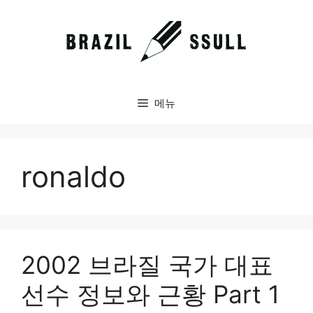
컨
텐
츠
로
건
너
메뉴
뛰
기
ronaldo
2002 브라질 국가 대표
선수 정보와 근황 Part 1