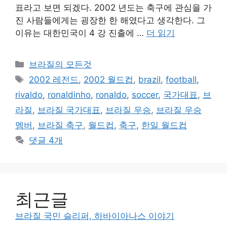
표라고 보면 되겠다. 2002 년도는 축구에 관심을 가
진 사람들에게는 굉장한 한 해였다고 생각한다. 그
이유는 대한민국이 4 강 진출에 …
더 읽기
카
브라질의 모든것
테
태
2002 레전드
,
2002 월드컵
,
brazil
,
football
,
고
그
rivaldo
,
ronaldinho
,
ronaldo
,
soccer
,
국가대표
,
브
리
라질
,
브라질 국가대표
,
브라질 우승
,
브라질 우승
멤버
,
브라질 축구
,
월드컵
,
축구
,
한일 월드컵
댓글 4개
최근글
브라질 국민 슬리퍼, 하바이아나스 이야기