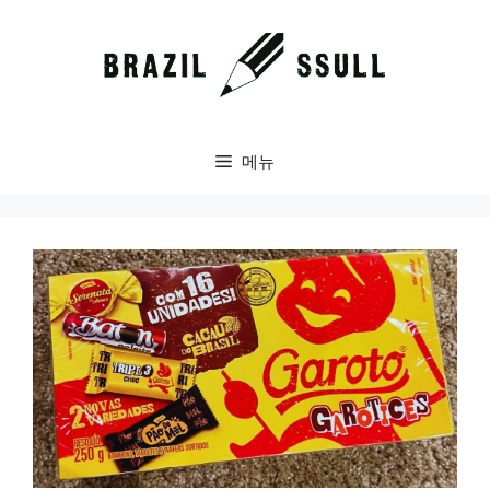
컨
텐
츠
로
건
너
메뉴
뛰
기