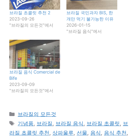
브라질 초콜릿 추천 2
브라질 국민과자 BIS, 한
2023-09-26
개만 먹기 불가능한 이유
"브라질의 모든것"에서
2026-01-15
"브라질 음식"에서
브라질 음식 Comercial de
Bife
2023-09-09
"브라질의 모든것"에서
카
브라질의 모든것
테
태
기념품
,
브라질
,
브라질 음식
,
브라질 초콜릿
,
브
고
그
라질 초콜릿 추천
,
상파울루
,
선물
,
음식
,
음식 추천
,
리