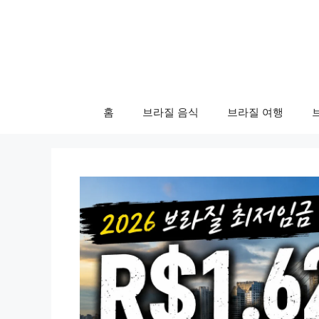
컨
텐
츠
로
건
너
홈
브라질 음식
브라질 여행
뛰
기