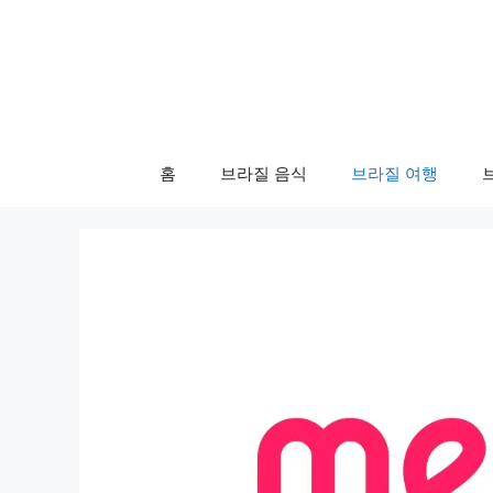
컨
텐
츠
로
건
너
홈
브라질 음식
브라질 여행
뛰
기