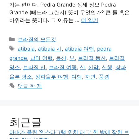
가는 편이다. Pedra Grande 상세 정보 Pedra
Grande (뻬드라 그란지) 뜻이 무엇인가? 큰 돌 혹은
바위라는 뜻이다. 그 이유는 …
더 읽기
카
브라질의 모든것
테
태
atibaia
,
atibaia 시
,
atibaia 여행
,
pedra
고
그
grande
,
남미 여행
,
등산
,
뷰
,
브라질 등산
,
브라질
리
명소
,
브라질 산
,
브라질 여행
,
산
,
산악
,
산행
,
상파
울루 명소
,
상파울루 여행
,
여행
,
자연
,
풍경
댓글 한 개
최근글
아내가 올린 ‘인스타그램 위치 태그’ 한 방에 잡힌 브