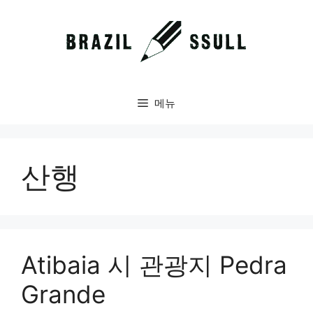
컨
텐
츠
로
건
너
메뉴
뛰
기
산행
Atibaia 시 관광지 Pedra
Grande