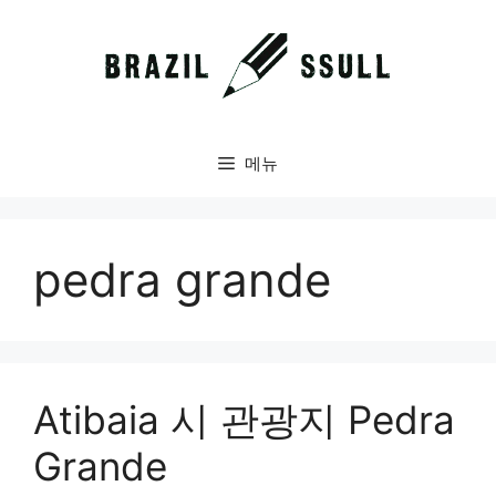
컨
텐
츠
로
건
너
메뉴
뛰
기
pedra grande
Atibaia 시 관광지 Pedra
Grande