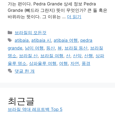
가는 편이다. Pedra Grande 상세 정보 Pedra
Grande (뻬드라 그란지) 뜻이 무엇인가? 큰 돌 혹은
바위라는 뜻이다. 그 이유는 …
더 읽기
카
브라질의 모든것
테
태
atibaia
,
atibaia 시
,
atibaia 여행
,
pedra
고
그
grande
,
남미 여행
,
등산
,
뷰
,
브라질 등산
,
브라질
리
명소
,
브라질 산
,
브라질 여행
,
산
,
산악
,
산행
,
상파
울루 명소
,
상파울루 여행
,
여행
,
자연
,
풍경
댓글 한 개
최근글
브라질 역대 레프트백 Top 5