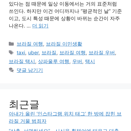
있다는 점 때문에 일상 이동에서는 거의 표준처럼
쓰인다. 하지만 이건 어디까지나 “평균적인 날” 기준
이고, 도시 특성 때문에 상황이 바뀌는 순간이 자주
나온다. …
더 읽기
카
브라질 여행
,
브라질 이민생활
테
태
taxi
,
uber
,
브라질
,
브라질 여행
,
브라질 우버
,
고
그
브라질 택시
,
상파울루 여행
,
우버
,
택시
리
댓글 남기기
최근글
아내가 올린 ‘인스타그램 위치 태그’ 한 방에 잡힌 브
라질 거물 범죄자
“삼촌, 서명하세요”… 시신을 휠체어에 태우고 대출