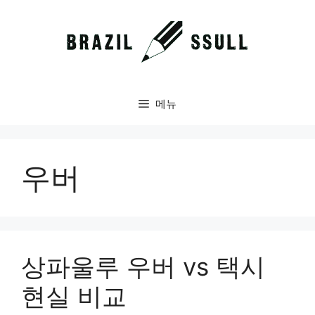
컨
텐
츠
로
건
너
메뉴
뛰
기
우버
상파울루 우버 vs 택시
현실 비교