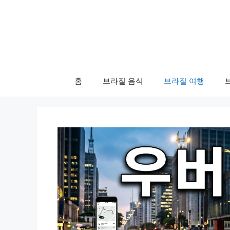
컨
텐
츠
로
건
너
홈
브라질 음식
브라질 여행
뛰
기