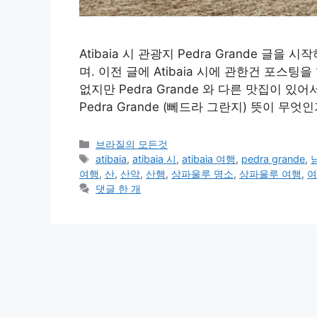
Atibaia 시 관광지 Pedra Grande 글을 시작
며. 이전 글에 Atibaia 시에 관한건 포스팅
없지만 Pedra Grande 와 다른 맛집이 있어
Pedra Grande (뻬드라 그란지) 뜻이 무
카
브라질의 모든것
테
태
atibaia
,
atibaia 시
,
atibaia 여행
,
pedra grande
,
고
그
여행
,
산
,
산악
,
산행
,
상파울루 명소
,
상파울루 여행
,
여
리
댓글 한 개