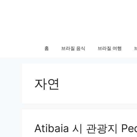
컨
텐
츠
로
건
너
홈
브라질 음식
브라질 여행
뛰
기
자연
Atibaia 시 관광지 Ped