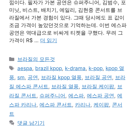
낌이다. 필자가 가본 공연은 슈퍼주니어, 김범수, 포
미닛, 비스트, 배치기, 에일리, 김현중 콘서트를 브
라질에서 가본 경험이 있다. 그때 당시에도 표 값이
조금 가격이 높았던것으로 기억하는데. 이번 에스파
공연은 역대급으로 비싸게 티켓을 구했다. 무려 그
가격이 R$ …
더 읽기
카
브라질의 모든것
테
태
aespa
,
brazil kpop
,
k-drama
,
k-pop
,
kpop 열
고
그
풍
,
sm
,
공연
,
브라질 kpop 열풍
,
브라질 공연
,
브라
리
질 에스파 콘서트
,
브라질 열풍
,
브라질 케이팝
,
브
라질 콘서트
,
슈퍼주니어
,
에스파
,
에스파 공연
,
에
스파 카리나
,
에스파 콘서트
,
카리나
,
케이팝
,
콘서
트
댓글 남기기