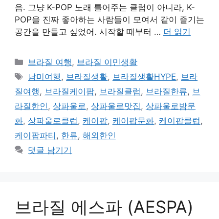
음. 그냥 K-POP 노래 틀어주는 클럽이 아니라, K-
POP을 진짜 좋아하는 사람들이 모여서 같이 즐기는
공간을 만들고 싶었어. 시작할 때부터 …
더 읽기
카
브라질 여행
,
브라질 이민생활
테
태
남미여행
,
브라질생활
,
브라질생활HYPE
,
브라
고
그
질여행
,
브라질케이팝
,
브라질클럽
,
브라질한류
,
브
리
라질한인
,
상파울로
,
상파울로맛집
,
상파울로밤문
화
,
상파울로클럽
,
케이팝
,
케이팝문화
,
케이팝클럽
,
케이팝파티
,
한류
,
해외한인
댓글 남기기
브라질 에스파 (AESPA)