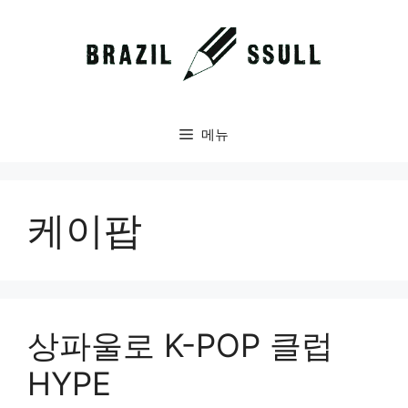
컨
텐
츠
로
건
너
메뉴
뛰
기
케이팝
상파울로 K-POP 클럽
HYPE