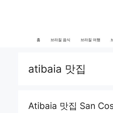
컨
텐
츠
로
건
너
홈
브라질 음식
브라질 여행
뛰
기
atibaia 맛집
Atibaia 맛집 San Cost