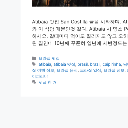
Atibaia 맛집 San Costilla 글을 시작하며.
와 이 식당 때문인것 같다. Atibaia 시 명소 
하세요. 갈때마다 먹어도 질리지도 않고 오히
된 집인데 10년째 꾸준히 일년에 세번정도는
카
브라질 맛집
테
태
atibaia
,
atibaia 맛집
,
brasil
,
brazil
,
caipirinha
,
남
고
그
질 여행 정보
,
브라질 음식
,
브라질 일상
,
브라질 정보
,
리
이피리냐
댓글 한 개