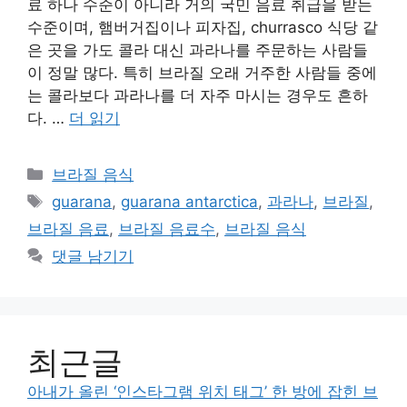
료 하나 수준이 아니라 거의 국민 음료 취급을 받는
수준이며, 햄버거집이나 피자집, churrasco 식당 같
은 곳을 가도 콜라 대신 과라나를 주문하는 사람들
이 정말 많다. 특히 브라질 오래 거주한 사람들 중에
는 콜라보다 과라나를 더 자주 마시는 경우도 흔하
다. …
더 읽기
카
브라질 음식
테
태
guarana
,
guarana antarctica
,
과라나
,
브라질
,
고
그
브라질 음료
,
브라질 음료수
,
브라질 음식
리
댓글 남기기
최근글
아내가 올린 ‘인스타그램 위치 태그’ 한 방에 잡힌 브