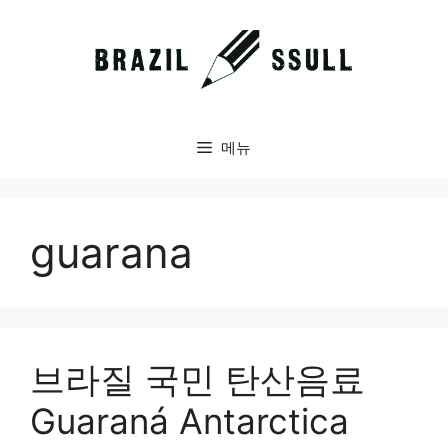
컨
텐
츠
로
건
너
메뉴
뛰
기
guarana
브라질 국민 탄산음료
Guaraná Antarctica