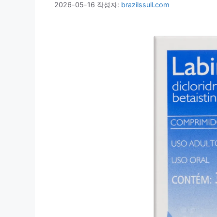
2026-05-16
작성자:
brazilssull.com