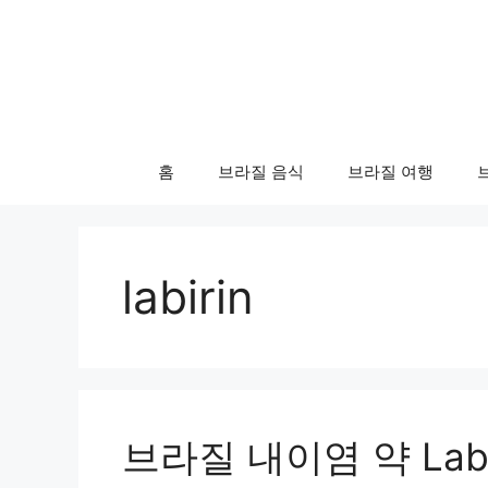
컨
텐
츠
로
건
너
홈
브라질 음식
브라질 여행
뛰
기
labirin
브라질 내이염 약 Labi