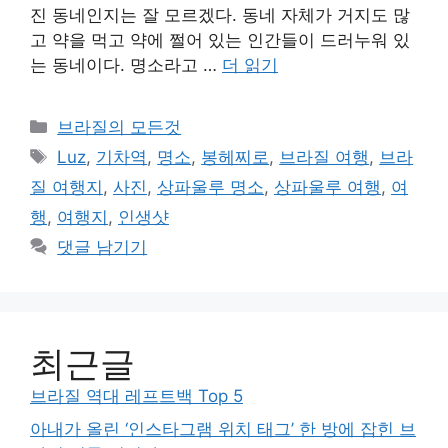
진 동네인지는 잘 모르겠다. 동네 자체가 거지도 많
고 약을 먹고 약에 쩔어 있는 인간들이 드러누워 있
는 동네이다. 명소라고 …
더 읽기
카
브라질의 모든것
테
태
Luz
,
기차역
,
명소
,
봉헤찌로
,
브라질 여행
,
브라
고
그
질 여행지
,
사진
,
상파울루 명소
,
상파울루 여행
,
여
리
행
,
여행지
,
인생샷
댓글 남기기
최근글
브라질 역대 레프트백 Top 5
아내가 올린 ‘인스타그램 위치 태그’ 한 방에 잡힌 브