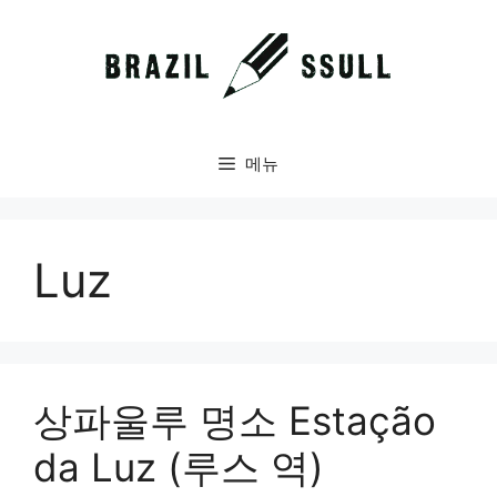
컨
텐
츠
로
건
너
메뉴
뛰
기
Luz
상파울루 명소 Estação
da Luz (루스 역)