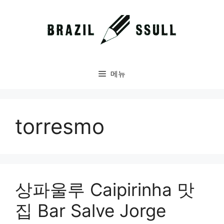
컨
텐
츠
로
건
너
메뉴
뛰
기
torresmo
상파울루 Caipirinha 맛
집 Bar Salve Jorge