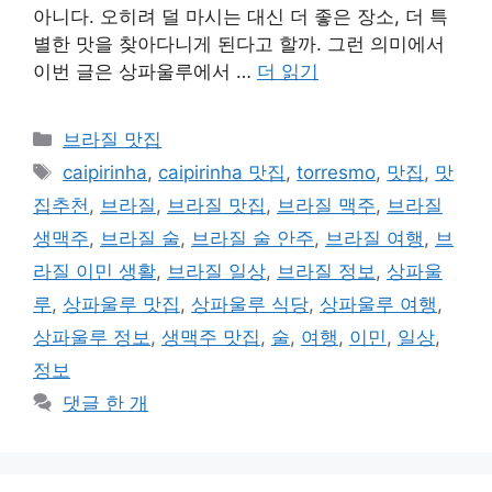
아니다. 오히려 덜 마시는 대신 더 좋은 장소, 더 특
별한 맛을 찾아다니게 된다고 할까. 그런 의미에서
이번 글은 상파울루에서 …
더 읽기
카
브라질 맛집
테
태
caipirinha
,
caipirinha 맛집
,
torresmo
,
맛집
,
맛
고
그
집추천
,
브라질
,
브라질 맛집
,
브라질 맥주
,
브라질
리
생맥주
,
브라질 술
,
브라질 술 안주
,
브라질 여행
,
브
라질 이민 생활
,
브라질 일상
,
브라질 정보
,
상파울
루
,
상파울루 맛집
,
상파울루 식당
,
상파울루 여행
,
상파울루 정보
,
생맥주 맛집
,
술
,
여행
,
이민
,
일상
,
정보
댓글 한 개