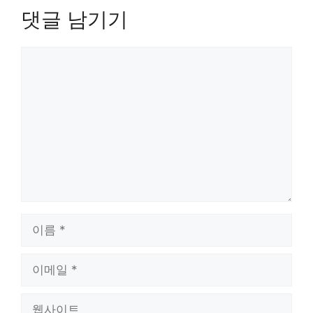
댓글 남기기
댓
글
이
름
이
메
일
웹