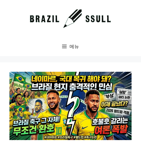
컨
텐
츠
로
건
너
메뉴
뛰
기