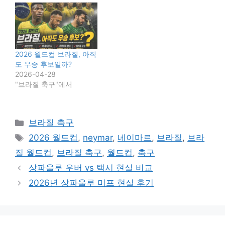
2026 월드컵 브라질, 아직
도 우승 후보일까?
2026-04-28
"브라질 축구"에서
카
브라질 축구
테
태
2026 월드컵
,
neymar
,
네이마르
,
브라질
,
브라
고
그
질 월드컵
,
브라질 축구
,
월드컵
,
축구
리
상파울루 우버 vs 택시 현실 비교
2026년 상파울루 미프 현실 후기