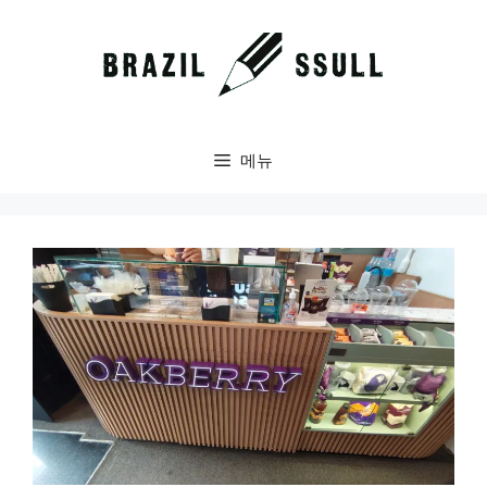
컨
텐
츠
로
건
너
메뉴
뛰
기