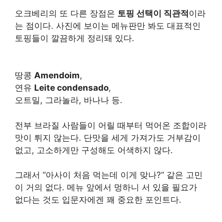
오크베리의 또 다른 장점은
토핑 선택이 직관적
이라
는 점이다. 사진에 보이는 메뉴판만 봐도 대표적인
토핑들이 깔끔하게 정리돼 있다.
땅콩
Amendoim
,
연유
Leite condensado
,
오트밀, 그라놀라, 바나나 등.
전부 브라질 사람들이 어릴 때부터 먹어온 조합이라
맛이 튀지 않는다. 단맛을 세게 가져가도 거부감이
없고, 고소하게만 구성해도 어색하지 않다.
그래서 “아사이 처음 먹는데 이게 맞나?” 같은 고민
이 거의 없다. 메뉴 앞에서 멍하니 서 있을 필요가
없다는 것도 입문자에겐 꽤 중요한 포인트다.