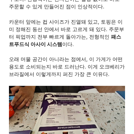
주문할 수 있게 만들어진 점이 인상적이다.
카운터 앞에는 컵 사이즈가 진열돼 있고, 토핑은 이
미 정해진 동선 안에서 바로 고르게 돼 있다. 주문부
터 픽업까지 전부 빠르게 돌아가는, 전형적인
패스
트푸드식 아사이 시스템
이다.
오래 머물 공간이 아니라는 점에서, 이 가게가 어떤
용도로 소비되는지 바로 드러난다. 이게 오크베리가
브라질에서 이렇게까지 퍼진 가장 큰 이유다.