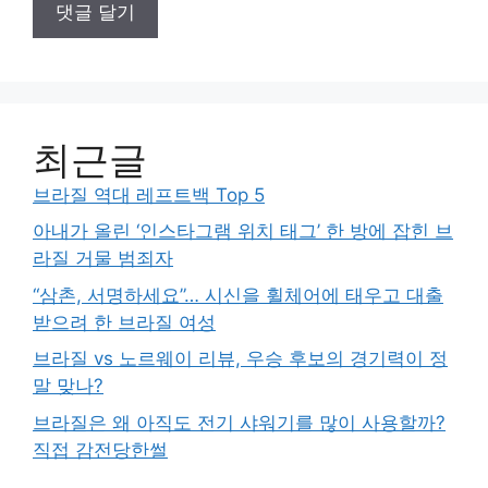
최근글
브라질 역대 레프트백 Top 5
아내가 올린 ‘인스타그램 위치 태그’ 한 방에 잡힌 브
라질 거물 범죄자
“삼촌, 서명하세요”… 시신을 휠체어에 태우고 대출
받으려 한 브라질 여성
브라질 vs 노르웨이 리뷰, 우승 후보의 경기력이 정
말 맞나?
브라질은 왜 아직도 전기 샤워기를 많이 사용할까?
직접 감전당한썰