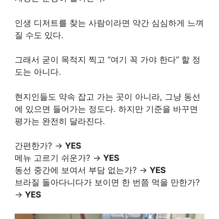
인생 디저트를 찾는 사람이라면 약간 심심하게 느껴
질 수도 있다.
그래서 굳이 목적지 찍고 “여기 꼭 가야 한다” 할 정
도는 아니다.
현지인들도 약속 잡고 가는 곳이 아니라, 그냥 동선
에 있으면 들어가는 정도다. 하지만 기준을 바꾸면
평가는 완전히 달라진다.
간편한가? →
YES
메뉴 고르기 쉬운가? →
YES
동선 중간에 보여서 부담 없는가? →
YES
브라질 돌아다니다가 보이면 한 번쯤 먹을 만한가?
→
YES