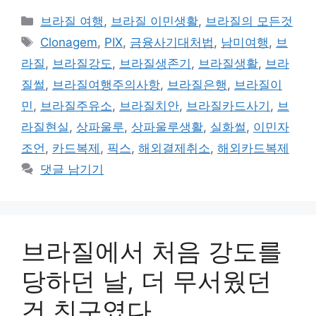
카
브라질 여행
,
브라질 이민생활
,
브라질의 모든것
테
태
Clonagem
,
PIX
,
금융사기대처법
,
남미여행
,
브
고
그
라질
,
브라질강도
,
브라질생존기
,
브라질생활
,
브라
리
질썰
,
브라질여행주의사항
,
브라질은행
,
브라질이
민
,
브라질주유소
,
브라질치안
,
브라질카드사기
,
브
라질현실
,
상파울루
,
상파울루생활
,
실화썰
,
이민자
조언
,
카드복제
,
픽스
,
해외결제취소
,
해외카드복제
댓글 남기기
브라질에서 처음 강도를
당하던 날, 더 무서웠던
건 친구였다