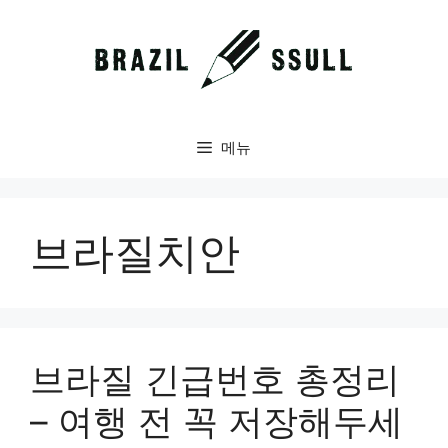
컨
텐
츠
로
건
너
메뉴
뛰
기
브라질치안
브라질 긴급번호 총정리
– 여행 전 꼭 저장해두세