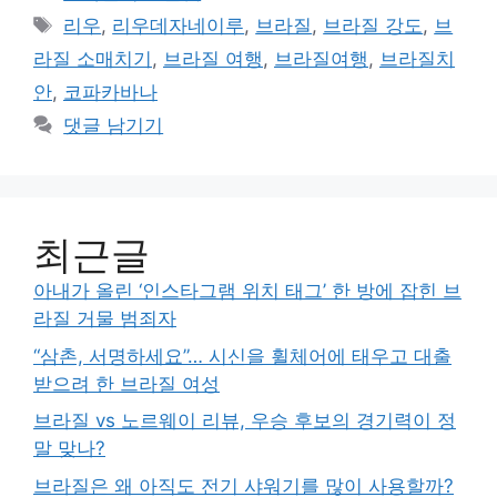
테
태
리우
,
리우데자네이루
,
브라질
,
브라질 강도
,
브
고
그
라질 소매치기
,
브라질 여행
,
브라질여행
,
브라질치
리
안
,
코파카바나
댓글 남기기
최근글
아내가 올린 ‘인스타그램 위치 태그’ 한 방에 잡힌 브
라질 거물 범죄자
“삼촌, 서명하세요”… 시신을 휠체어에 태우고 대출
받으려 한 브라질 여성
브라질 vs 노르웨이 리뷰, 우승 후보의 경기력이 정
말 맞나?
브라질은 왜 아직도 전기 샤워기를 많이 사용할까?