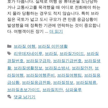
호가 다릅니다. 실제로 여행 중 휴대폰을 도난당하
거나 교통사고를 목격했을 때 어디로 전화해야 하는
지 몰라 당황하는 경우도 적지 않습니다. 특히 브라
질은 국토가 넓고 도시 규모가 큰 만큼 응급상황이
발생했을 때 정확한 기관에 연락하는 것이 중요합니
다. 여행객이든 장기 …
더 읽기
카
브라질 여행
,
브라질 이민생활
테
태
리우데자네이루
,
브라질
,
브라질가이드
,
브라질
고
그
경찰번호
,
브라질구급차
,
브라질긴급번호
,
브라질생
리
활
,
브라질생활정보
,
브라질소방서
,
브라질안전
,
브
라질여행
,
브라질여행준비
,
브라질여행팁
,
브라질응
급상황
,
브라질응급전화
,
브라질정보
,
브라질체류
,
브라질초보가이드
,
브라질치안
,
상파울루
댓글 남기기