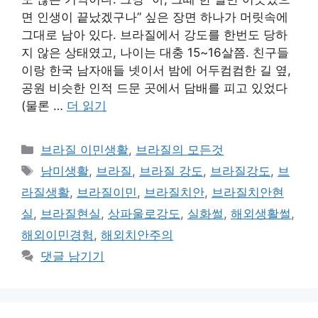
면 인생이 끝났겠구나” 싶은 장면 하나가 머릿속에
그대로 남아 있다. 브라질에서 강도를 한번도 당하
지 않은 상태였고, 나이는 대충 15~16살쯤. 친구들
이랑 한국 남자애들 넷이서 밤에 어두컴컴한 길 옆,
공원 비슷한 인적 드문 곳에서 담배를 피고 있었다
(물론 …
더 읽기
카
브라질 이민생활
,
브라질의 모든것
테
태
남미생활
,
브라질
,
브라질 강도
,
브라질강도
,
브
고
그
라질생활
,
브라질이민
,
브라질치안
,
브라질치안현
리
실
,
브라질현실
,
상파울로강도
,
실화썰
,
해외생활썰
,
해외이민경험
,
해외치안주의
댓글 남기기