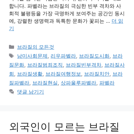
합니다. 파벨라는 브라질의 극심한 빈부 격차와 사
회적 불평등을 가장 극명하게 보여주는 공간인 동시
에, 강렬한 생명력과 독특한 문화가 꽃피는 …
더 읽
기
카
브라질의 모든것
테
태
남미사회문제
,
리우파벨라
,
브라질도시화
,
브라
고
그
질문화
,
브라질범죄조직
,
브라질빈부격차
,
브라질사
리
회
,
브라질생활
,
브라질여행정보
,
브라질치안
,
브라
질파벨라
,
브라질현실
,
상파울루파벨라
,
파벨라
댓글 남기기
외국인이 모르는 브라질