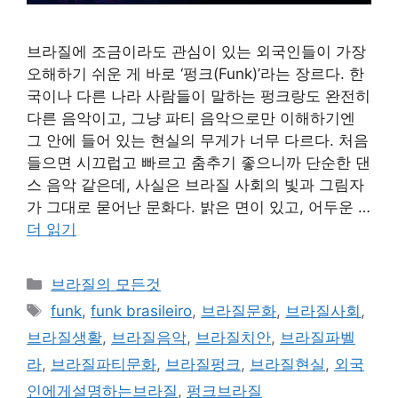
브라질에 조금이라도 관심이 있는 외국인들이 가장
오해하기 쉬운 게 바로 ‘펑크(Funk)’라는 장르다. 한
국이나 다른 나라 사람들이 말하는 펑크랑도 완전히
다른 음악이고, 그냥 파티 음악으로만 이해하기엔
그 안에 들어 있는 현실의 무게가 너무 다르다. 처음
들으면 시끄럽고 빠르고 춤추기 좋으니까 단순한 댄
스 음악 같은데, 사실은 브라질 사회의 빛과 그림자
가 그대로 묻어난 문화다. 밝은 면이 있고, 어두운 …
더 읽기
카
브라질의 모든것
테
태
funk
,
funk brasileiro
,
브라질문화
,
브라질사회
,
고
그
브라질생활
,
브라질음악
,
브라질치안
,
브라질파벨
리
라
,
브라질파티문화
,
브라질펑크
,
브라질현실
,
외국
인에게설명하는브라질
,
펑크브라질