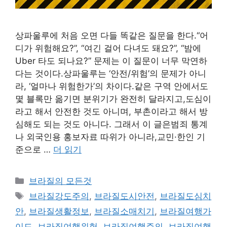
상파울루에 처음 오면 다들 똑같은 질문을 한다.“어
디가 위험해요?”, “여긴 걸어 다녀도 돼요?”, “밤에
Uber 타도 되나요?” 문제는 이 질문이 너무 막연하
다는 것이다.상파울루는 ‘안전/위험’의 문제가 아니
라, ‘얼마나 위험한가’의 차이다.같은 구역 안에서도
몇 블록만 옮기면 분위기가 완전히 달라지고,도심이
라고 해서 안전한 것도 아니며, 부촌이라고 해서 방
심해도 되는 것도 아니다. 그래서 이 글은범죄 통계
나 외국인용 홍보자료 따위가 아니라,교민·한인 기
준으로 …
더 읽기
카
브라질의 모든것
테
태
브라질강도주의
,
브라질도시안전
,
브라질도심치
고
그
안
,
브라질생활정보
,
브라질소매치기
,
브라질여행가
리
이드
,
브라질여행위험
,
브라질여행주의
,
브라질여행