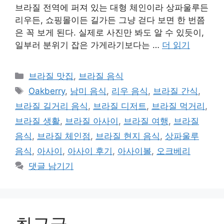
브라질 전역에 퍼져 있는 대형 체인이라 상파울루든
리우든, 쇼핑몰이든 길가든 그냥 걷다 보면 한 번쯤
은 꼭 보게 된다. 실제로 사진만 봐도 알 수 있듯이,
일부러 분위기 잡은 가게라기보다는 …
더 읽기
카
브라질 맛집
,
브라질 음식
테
태
Oakberry
,
남미 음식
,
리우 음식
,
브라질 간식
,
고
그
브라질 길거리 음식
,
브라질 디저트
,
브라질 먹거리
,
리
브라질 생활
,
브라질 아사이
,
브라질 여행
,
브라질
음식
,
브라질 체인점
,
브라질 현지 음식
,
상파울루
음식
,
아사이
,
아사이 후기
,
아사이볼
,
오크베리
댓글 남기기
최근글