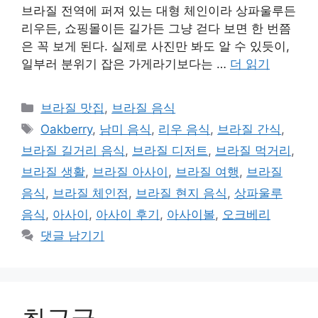
브라질 전역에 퍼져 있는 대형 체인이라 상파울루든
리우든, 쇼핑몰이든 길가든 그냥 걷다 보면 한 번쯤
은 꼭 보게 된다. 실제로 사진만 봐도 알 수 있듯이,
일부러 분위기 잡은 가게라기보다는 …
더 읽기
카
브라질 맛집
,
브라질 음식
테
태
Oakberry
,
남미 음식
,
리우 음식
,
브라질 간식
,
고
그
브라질 길거리 음식
,
브라질 디저트
,
브라질 먹거리
,
리
브라질 생활
,
브라질 아사이
,
브라질 여행
,
브라질
음식
,
브라질 체인점
,
브라질 현지 음식
,
상파울루
음식
,
아사이
,
아사이 후기
,
아사이볼
,
오크베리
댓글 남기기
최근글