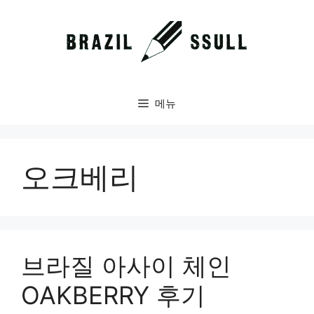
컨
텐
츠
로
건
너
메뉴
뛰
기
오크베리
브라질 아사이 체인
OAKBERRY 후기