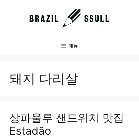
컨
텐
츠
로
건
너
메뉴
뛰
기
돼지 다리살
상파울루 샌드위치 맛집
Estadão