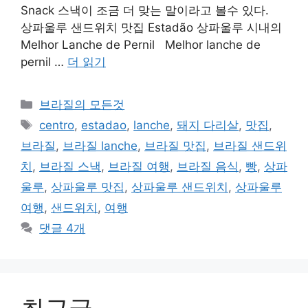
Snack 스낵이 조금 더 맞는 말이라고 볼수 있다.
상파울루 샌드위치 맛집 Estadão 상파울루 시내의
Melhor Lanche de Pernil Melhor lanche de
pernil …
더 읽기
카
브라질의 모든것
테
태
centro
,
estadao
,
lanche
,
돼지 다리살
,
맛집
,
고
그
브라질
,
브라질 lanche
,
브라질 맛집
,
브라질 샌드위
리
치
,
브라질 스낵
,
브라질 여행
,
브라질 음식
,
빵
,
상파
울루
,
상파울루 맛집
,
상파울루 샌드위치
,
상파울루
여행
,
샌드위치
,
여행
댓글 4개
최근글