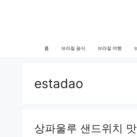
컨
텐
츠
로
건
너
홈
브라질 음식
브라질 여행
뛰
기
estadao
상파울루 샌드위치 맛집 