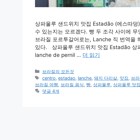
상파울루 샌드위치 맛집 Estadão (에스따
수 있는지는 모르겠다. 빵 두 조각 사이에 
브라질 포르투갈어로는, Lanche 직 번역을 
있다. 상파울루 샌드위치 맛집 Estadão 상파울루 
lanche de pernil …
더 읽기
카
브라질의 모든것
테
태
centro
,
estadao
,
lanche
,
돼지 다리살
,
맛집
,
브라
고
그
브라질 여행
,
브라질 음식
,
빵
,
상파울루
,
상파울루 맛
리
댓글 4개