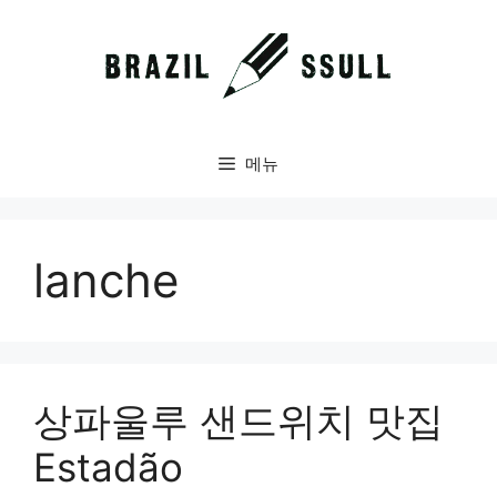
컨
텐
츠
로
건
너
메뉴
뛰
기
lanche
상파울루 샌드위치 맛집
Estadão