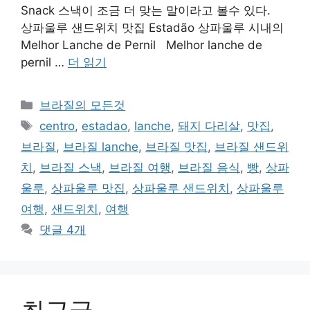
Snack 스낵이 조금 더 맞는 말이라고 볼수 있다.
상파울루 샌드위치 맛집 Estadão 상파울루 시내의
Melhor Lanche de Pernil Melhor lanche de
pernil …
더 읽기
카
브라질의 모든것
테
태
centro
,
estadao
,
lanche
,
돼지 다리살
,
맛집
,
고
그
브라질
,
브라질 lanche
,
브라질 맛집
,
브라질 샌드위
리
치
,
브라질 스낵
,
브라질 여행
,
브라질 음식
,
빵
,
상파
울루
,
상파울루 맛집
,
상파울루 샌드위치
,
상파울루
여행
,
샌드위치
,
여행
댓글 4개
최근글