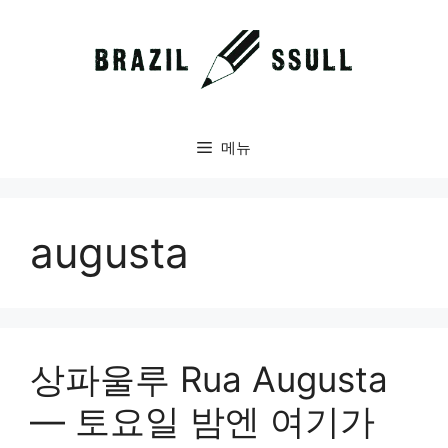
컨
텐
츠
로
건
너
메뉴
뛰
기
augusta
상파울루 Rua Augusta
— 토요일 밤엔 여기가