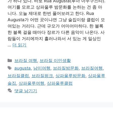
가 하나 있다. 바로 Rua Augusta(후아 아우구스타).
여기를 모르고 상파울루 밤문화를 논하는 건 좀 아
니다. 오늘 제대로 한번 풀어보려고 한다. Rua
Augusta가 어떤 곳이냐면 그냥 술집이랑 클럽이 모
여있는 거리다. 근데 규모가 어마어마하다. 한 블록
한 블록 걸을 때마다 장르가 다른 음악이 나온다. 사
람들이 거리에까지 흘러나와서 서 있는 게 일상인
…
더 읽기
카
브라질 여행
,
브라질 이민생활
테
태
augusta
,
남미여행
,
브라질밤문화
,
브라질여행
,
고
그
브라질클럽
,
브라질펑크
,
상파울루밤문화
,
상파울루
리
술집
,
상파울루여행
,
상파울루클럽
댓글 남기기