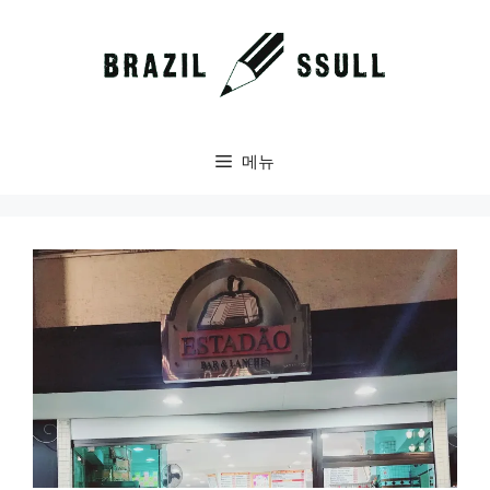
컨
텐
츠
로
건
너
메뉴
뛰
기