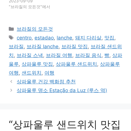
2023-09-09
"브라질의 모든것"에서
카
브라질의 모든것
테
태
centro
,
estadao
,
lanche
,
돼지 다리살
,
맛집
,
고
그
브라질
,
브라질 lanche
,
브라질 맛집
,
브라질 샌드위
리
치
,
브라질 스낵
,
브라질 여행
,
브라질 음식
,
빵
,
상파
울루
,
상파울루 맛집
,
상파울루 샌드위치
,
상파울루
여행
,
샌드위치
,
여행
상파울루 건강 백화점 추천
상파울루 명소 Estação da Luz (루스 역)
“상파울루 샌드위치 맛집