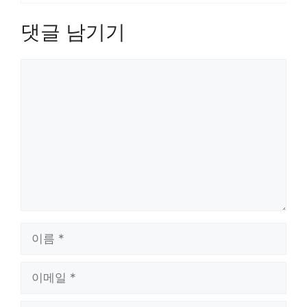
댓글 남기기
댓
글
이
름
이
메
일