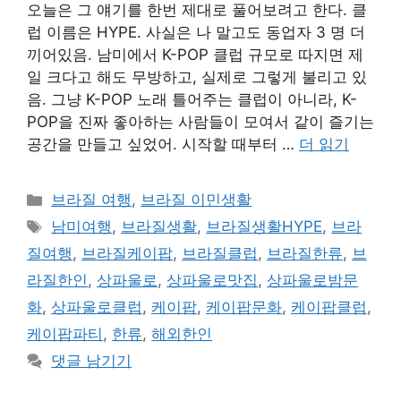
오늘은 그 얘기를 한번 제대로 풀어보려고 한다. 클
럽 이름은 HYPE. 사실은 나 말고도 동업자 3 명 더
끼어있음. 남미에서 K-POP 클럽 규모로 따지면 제
일 크다고 해도 무방하고, 실제로 그렇게 불리고 있
음. 그냥 K-POP 노래 틀어주는 클럽이 아니라, K-
POP을 진짜 좋아하는 사람들이 모여서 같이 즐기는
공간을 만들고 싶었어. 시작할 때부터 …
더 읽기
카
브라질 여행
,
브라질 이민생활
테
태
남미여행
,
브라질생활
,
브라질생활HYPE
,
브라
고
그
질여행
,
브라질케이팝
,
브라질클럽
,
브라질한류
,
브
리
라질한인
,
상파울로
,
상파울로맛집
,
상파울로밤문
화
,
상파울로클럽
,
케이팝
,
케이팝문화
,
케이팝클럽
,
케이팝파티
,
한류
,
해외한인
댓글 남기기