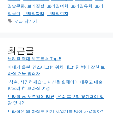
리
질술문화
,
브라질썰
,
브라질여행
,
브라질유행
,
브라
질클럽
,
브라질파티
,
브라질현지
댓글 남기기
최근글
브라질 역대 레프트백 Top 5
아내가 올린 ‘인스타그램 위치 태그’ 한 방에 잡힌 브
라질 거물 범죄자
“삼촌, 서명하세요”… 시신을 휠체어에 태우고 대출
받으려 한 브라질 여성
브라질 vs 노르웨이 리뷰, 우승 후보의 경기력이 정
말 맞나?
브라질은 왜 아직도 전기 샤워기를 많이 사용할까?