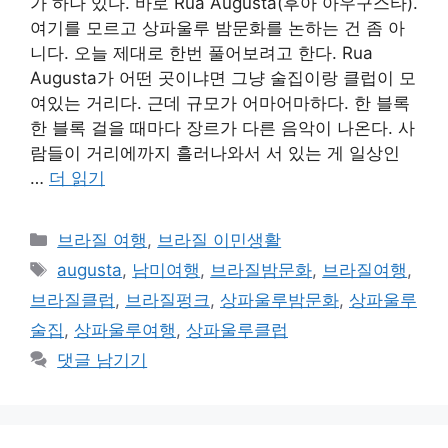
가 하나 있다. 바로 Rua Augusta(후아 아우구스타).
여기를 모르고 상파울루 밤문화를 논하는 건 좀 아
니다. 오늘 제대로 한번 풀어보려고 한다. Rua
Augusta가 어떤 곳이냐면 그냥 술집이랑 클럽이 모
여있는 거리다. 근데 규모가 어마어마하다. 한 블록
한 블록 걸을 때마다 장르가 다른 음악이 나온다. 사
람들이 거리에까지 흘러나와서 서 있는 게 일상인
…
더 읽기
카
브라질 여행
,
브라질 이민생활
테
태
augusta
,
남미여행
,
브라질밤문화
,
브라질여행
,
고
그
브라질클럽
,
브라질펑크
,
상파울루밤문화
,
상파울루
리
술집
,
상파울루여행
,
상파울루클럽
댓글 남기기