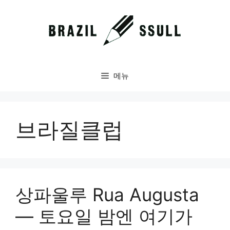
컨
텐
츠
로
건
너
메뉴
뛰
기
브라질클럽
상파울루 Rua Augusta
— 토요일 밤엔 여기가