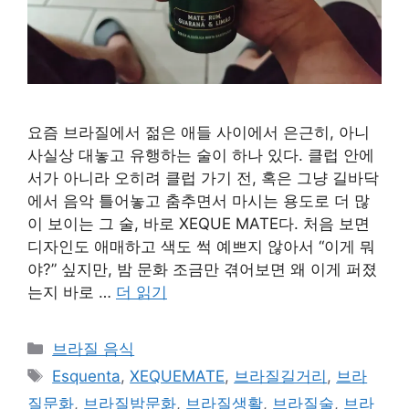
요즘 브라질에서 젊은 애들 사이에서 은근히, 아니
사실상 대놓고 유행하는 술이 하나 있다. 클럽 안에
서가 아니라 오히려 클럽 가기 전, 혹은 그냥 길바닥
에서 음악 틀어놓고 춤추면서 마시는 용도로 더 많
이 보이는 그 술, 바로 XEQUE MATE다. 처음 보면
디자인도 애매하고 색도 썩 예쁘지 않아서 “이게 뭐
야?” 싶지만, 밤 문화 조금만 겪어보면 왜 이게 퍼졌
는지 바로 …
더 읽기
카
브라질 음식
테
태
Esquenta
,
XEQUEMATE
,
브라질길거리
,
브라
고
그
질문화
,
브라질밤문화
,
브라질생활
,
브라질술
,
브라