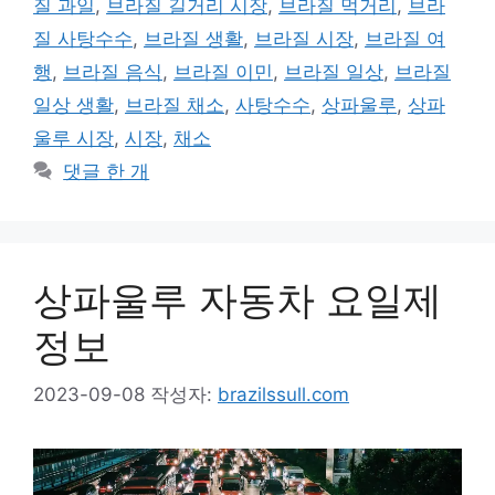
질 과일
,
브라질 길거리 시장
,
브라질 먹거리
,
브라
리
질 사탕수수
,
브라질 생활
,
브라질 시장
,
브라질 여
행
,
브라질 음식
,
브라질 이민
,
브라질 일상
,
브라질
일상 생활
,
브라질 채소
,
사탕수수
,
상파울루
,
상파
울루 시장
,
시장
,
채소
댓글 한 개
상파울루 자동차 요일제
정보
2023-09-08
작성자:
brazilssull.com