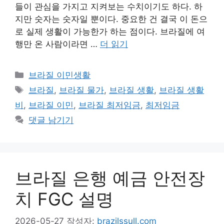
들이 관심을 가지고 지켜보는 수치이기도 하다. 하
지만 숫자는 숫자일 뿐이다. 중요한 건 결국 이 돈으
로 실제 생활이 가능한가 하는 점이다. 브라질에 여
행만 온 사람이라면 …
더 읽기
카
브라질 이민생활
테
태
브라질
,
브라질 물가
,
브라질 생활
,
브라질 생활
고
그
비
,
브라질 이민
,
브라질 최저임금
,
최저임금
리
댓글 남기기
브라질 은행 예금 안전장
치 FGC 설명
2026-05-27
작성자:
brazilssull.com