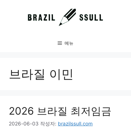
컨
텐
츠
로
건
너
메뉴
뛰
기
브라질 이민
2026 브라질 최저임금
2026-06-03
작성자:
brazilssull.com