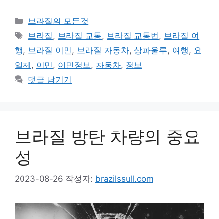
카
브라질의 모든것
테
태
브라질
,
브라질 교통
,
브라질 교통법
,
브라질 여
고
그
행
,
브라질 이민
,
브라질 자동차
,
상파울루
,
여행
,
요
리
일제
,
이민
,
이민정보
,
자동차
,
정보
댓글 남기기
브라질 방탄 차량의 중요
성
2023-08-26
작성자:
brazilssull.com