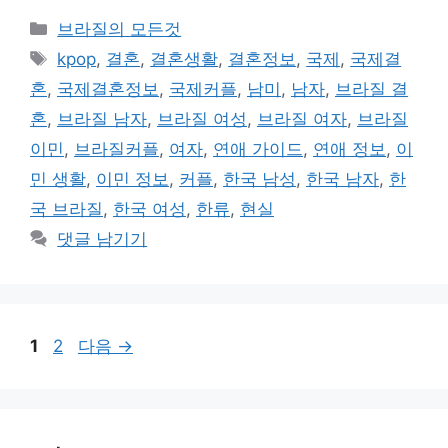
카
브라질의 모든것
테
태
kpop
,
결혼
,
결혼생활
,
결혼정보
,
국제
,
국제결
고
그
혼
,
국제결혼정보
,
국제커플
,
남미
,
남자
,
브라질 결
리
혼
,
브라질 남자
,
브라질 여성
,
브라질 여자
,
브라질
이민
,
브라질커플
,
여자
,
연애 가이드
,
연애 정보
,
이
민 생활
,
이민 정보
,
커플
,
한국 남성
,
한국 남자
,
한
국 브라질
,
한국 여성
,
한류
,
현실
댓글 남기기
페
페
1
2
다음
→
이
이
지
지