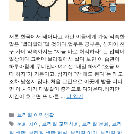
서론 한국에서 태어나고 자란 이들에게 가장 익숙한
말은 “빨리빨리”일 것이다.업무든 공부든, 심지어 친
구 사이 약속까지도 “지금 바로 처리하라” 는 압박이
일상이다.그런데 브라질에서 살다 보면 이 습관이
하루아침에 무너진다.여기선 “내일 하자”, “조금 이
따 하자”가 기본이고, 심지어 “안 해도 된다”는 태도
조차 낯설지 않다. 처음 교민으로 이곳에 발을 디디
면 이 차이가 매일같이 충격으로 다가온다.하지만
시간이 흐르면 또 다른 …
더 읽기
카
브라질 이민생활
테
태
문화 차이
,
브라질 교민사회
,
브라질 문화
,
브라
고
그
질 생활
,
브라질 생활 현실
,
브라질 이민
,
브라질 한