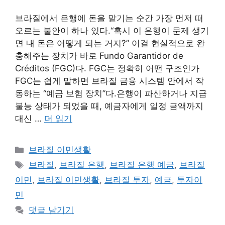
브라질에서 은행에 돈을 맡기는 순간 가장 먼저 떠
오르는 불안이 하나 있다.“혹시 이 은행이 문제 생기
면 내 돈은 어떻게 되는 거지?” 이걸 현실적으로 완
충해주는 장치가 바로 Fundo Garantidor de
Créditos (FGC)다. FGC는 정확히 어떤 구조인가
FGC는 쉽게 말하면 브라질 금융 시스템 안에서 작
동하는 “예금 보험 장치”다.은행이 파산하거나 지급
불능 상태가 되었을 때, 예금자에게 일정 금액까지
대신 …
더 읽기
카
브라질 이민생활
테
태
브라질
,
브라질 은행
,
브라질 은행 예금
,
브라질
고
그
이민
,
브라질 이민생활
,
브라질 투자
,
예금
,
투자이
리
민
댓글 남기기