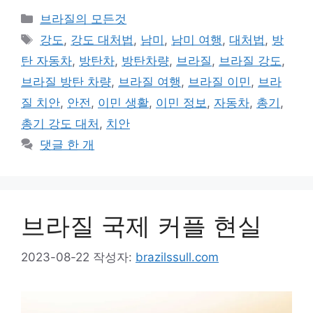
카
브라질의 모든것
테
태
강도
,
강도 대처법
,
남미
,
남미 여행
,
대처법
,
방
고
그
탄 자동차
,
방탄차
,
방탄차량
,
브라질
,
브라질 강도
,
리
브라질 방탄 차량
,
브라질 여행
,
브라질 이민
,
브라
질 치안
,
안전
,
이민 생활
,
이민 정보
,
자동차
,
총기
,
총기 강도 대처
,
치안
댓글 한 개
브라질 국제 커플 현실
2023-08-22
작성자:
brazilssull.com