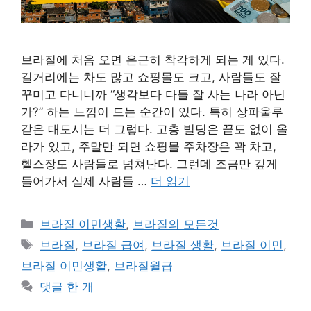
브라질에 처음 오면 은근히 착각하게 되는 게 있다.
길거리에는 차도 많고 쇼핑몰도 크고, 사람들도 잘
꾸미고 다니니까 “생각보다 다들 잘 사는 나라 아닌
가?” 하는 느낌이 드는 순간이 있다. 특히 상파울루
같은 대도시는 더 그렇다. 고층 빌딩은 끝도 없이 올
라가 있고, 주말만 되면 쇼핑몰 주차장은 꽉 차고,
헬스장도 사람들로 넘쳐난다. 그런데 조금만 깊게
들어가서 실제 사람들 …
더 읽기
카
브라질 이민생활
,
브라질의 모든것
테
태
브라질
,
브라질 급여
,
브라질 생활
,
브라질 이민
,
고
그
브라질 이민생활
,
브라질월급
리
댓글 한 개